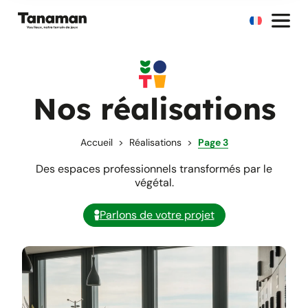
Aller
au
contenu
Nos réalisations
Accueil
Réalisations
Page 3
Des espaces professionnels transformés par le
végétal.
Parlons de votre projet