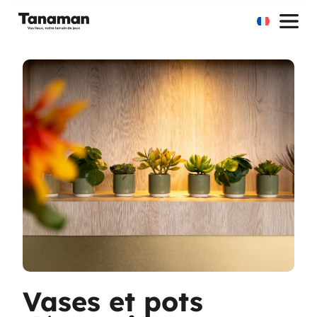
Aller
au
contenu
Vases et pots