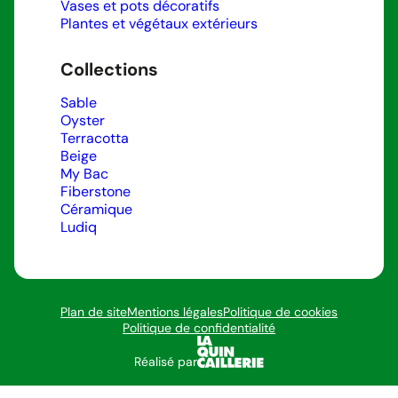
Vases et pots décoratifs
Plantes et végétaux extérieurs
Collections
Sable
Oyster
Terracotta
Beige
My Bac
Fiberstone
Céramique
Ludiq
Plan de site
Mentions légales
Politique de cookies
Politique de confidentialité
Réalisé par