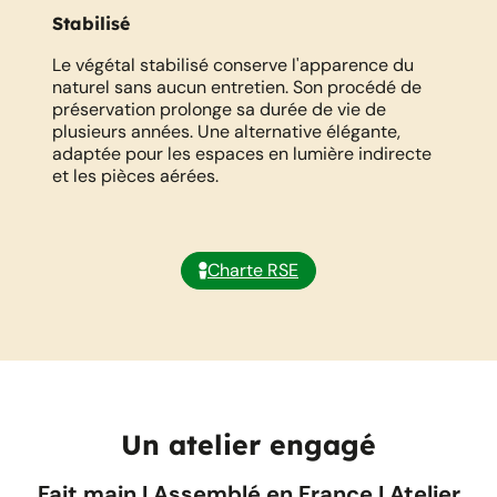
Stabilisé
N
Le végétal stabilisé conserve l'apparence du
Le
naturel sans aucun entretien. Son procédé de
in
préservation prolonge sa durée de vie de
ré
plusieurs années. Une alternative élégante,
re
adaptée pour les espaces en lumière indirecte
no
et les pièces aérées.
cy
Charte RSE
Un atelier engagé
Fait main I Assemblé en France I Atelier