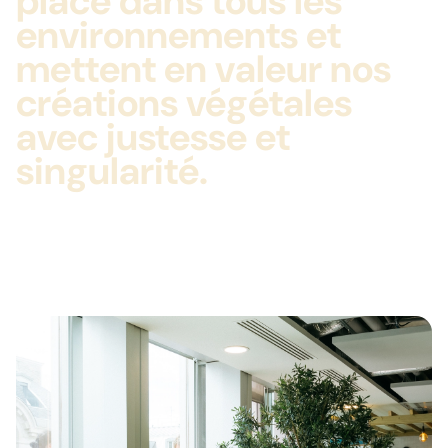
place dans tous les
environnements et
mettent en valeur nos
créations végétales
avec justesse et
singularité.