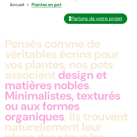
Accueil
Plantes en pot
Parlons de votre projet
Pensés comme de
véritables écrins pour
vos plantes, nos pots
associent
design et
matières nobles
.
Minimalistes, texturés
ou aux formes
organiques
, ils trouvent
naturellement leur