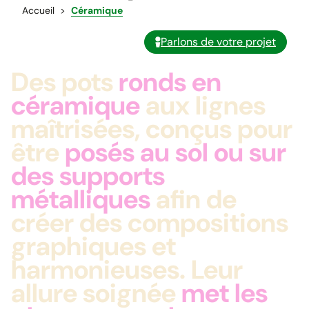
Accueil
Céramique
Parlons de votre projet
Des pots
ronds en
céramique
aux lignes
maîtrisées, conçus pour
être
posés au sol ou sur
des supports
métalliques
afin de
créer des compositions
graphiques et
harmonieuses. Leur
allure soignée
met les