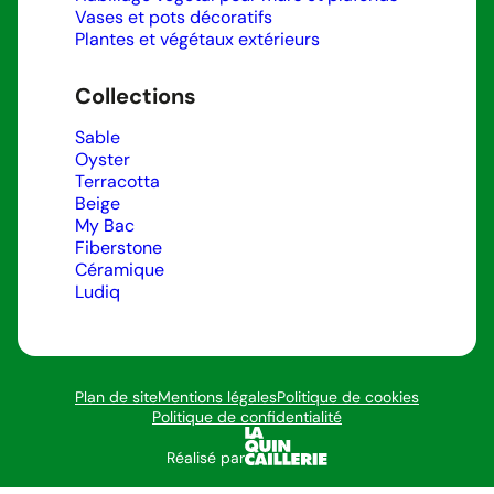
Vases et pots décoratifs
Plantes et végétaux extérieurs
Collections
Sable
Oyster
Terracotta
Beige
My Bac
Fiberstone
Céramique
Ludiq
Plan de site
Mentions légales
Politique de cookies
Politique de confidentialité
Réalisé par