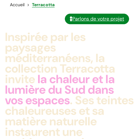
Accueil
Terracotta
Parlons de votre projet
Inspirée par les
paysages
méditerranéens, la
collection Terracotta
invite
la chaleur et la
lumière du Sud dans
vos espaces
. Ses teintes
chaleureuses et sa
matière naturelle
instaurent une