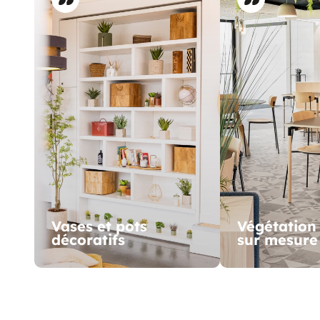
Vases et pots
Végétation
décoratifs
sur mesure