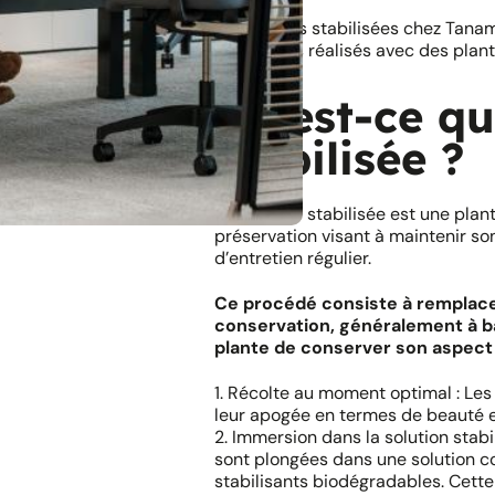
Les plantes stabilisées chez Tana
Les projets réalisés avec des plant
Qu’est-ce qu
stabilisée ?
Une plante stabilisée est une plan
préservation visant à maintenir s
d’entretien régulier.
Ce procédé consiste à remplacer
conservation, généralement à ba
plante de conserver son aspect n
1. Récolte au moment optimal : Les 
leur apogée en termes de beauté e
2. Immersion dans la solution stab
sont plongées dans une solution c
stabilisants biodégradables. Cett