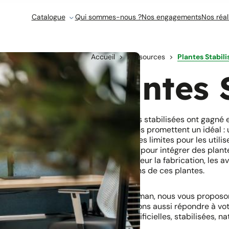
Catalogue
Qui sommes-nous ?
Nos engagements
Nos réal
Accueil
Ressources
Plantes Stabili
Plantes 
Les plantes stabilisées ont gagné e
dire qu’elles promettent un idéal :
y a quelques limites pour les utili
conditions pour intégrer des plant
en profondeur la fabrication, les a
applications de ces plantes.
Chez Tanaman, nous vous proposons
nous pouvons aussi répondre à vo
plantes artificielles, stabilisées, na