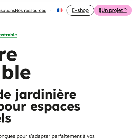
E-shop
Un projet ?
isations
Nos ressources
astrable
re
ble
de jardinière
pour espaces
ls
onçues pour s’adapter parfaitement à vos