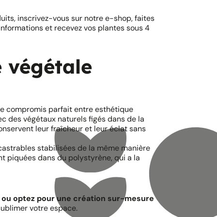
ts, inscrivez-vous sur notre e-shop, faites
 informations et recevez vos plantes sous 4
e végétale
 le compromis parfait entre esthétique
vec des végétaux naturels figés dans de la
onservent leur fraîcheur et leur éclat sans
ncastrables stabilisées de la même manière
ont piquées dans du polystyrène, qui a la
 ou optez pour une création sur-mesure
sublimer votre espace.