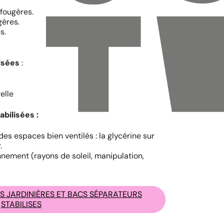
fougères.
gères.
s.
isées
:
elle
bilisées :
s espaces bien ventilés : la glycérine sur
.
onnement (rayons de soleil, manipulation,
 JARDINIÈRES ET BACS SÉPARATEURS
STABILISES