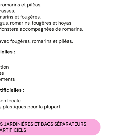
romarins et piléas.
rasses.
omarins et fougères.
agus, romarins, fougères et hoyas
e Monstera accompagnées de romarins,
vec fougères, romarins et piléas.
elles :
ation
es
nements
ficielles :
non locale
 plastiques pour la plupart.
 JARDINIÈRES ET BACS SÉPARATEURS
ARTIFICIELS