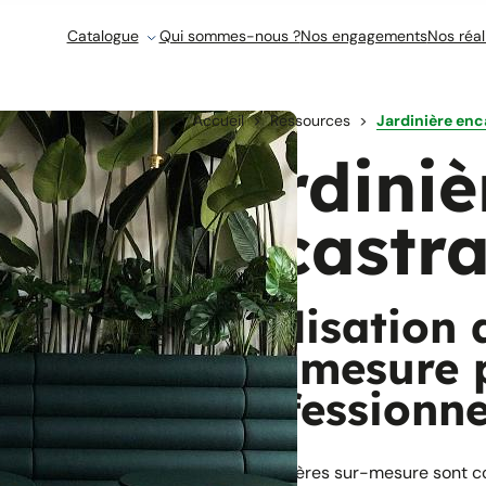
Catalogue
Qui sommes-nous ?
Nos engagements
Nos réal
Accueil
Ressources
Jardinière enc
Jardiniè
encastra
Réalisation 
sur-mesure 
professionne
Nos jardinières sur-mesure sont c