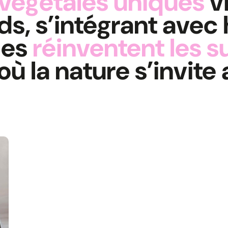
végétales uniques
vi
ds, s’intégrant avec
les
réinventent les s
ù la nature s’invite