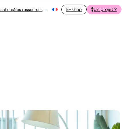
E-shop
Un projet ?
isations
Nos ressources