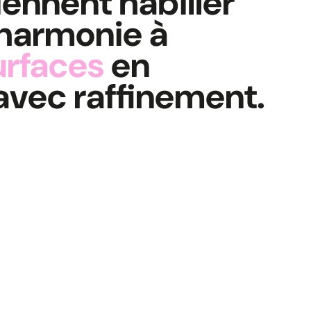
ennent habiller
 harmonie à
urfaces
en
 avec raffinement.