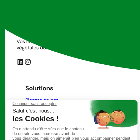
Vos lieux, notre terrain de jeu. Tanaman conçoit des c
végétales durables pour les espaces professionnels.
LinkedIn
Instagram
Solutions
Plantes en pot
Séparations végétales
Végétation intégrée sur mesure
Habillage végétal pour murs et plafonds
Vases et pots décoratifs
Plantes et végétaux extérieurs