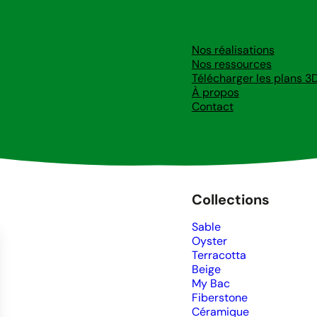
Ressources
Nos réalisations
Nos ressources
Télécharger les plans 3
À propos
réations
Contact
Collections
Sable
Oyster
Terracotta
Beige
My Bac
Fiberstone
Céramique