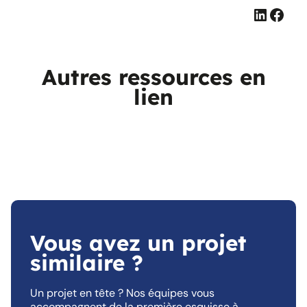
Linked
Face
Autres ressources en
lien
Vous avez un projet
similaire ?
Un projet en tête ? Nos équipes vous
accompagnent de la première esquisse à