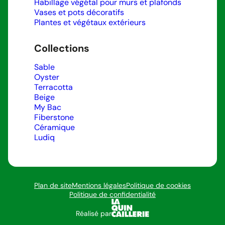
Habillage végétal pour murs et plafonds
Vases et pots décoratifs
Plantes et végétaux extérieurs
Collections
Sable
Oyster
Terracotta
Beige
My Bac
Fiberstone
Céramique
Ludiq
Plan de site
Mentions légales
Politique de cookies
Politique de confidentialité
Réalisé par