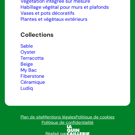
Végétation intégrée sur mesure
Habillage végétal pour murs et plafonds
Vases et pots décoratifs
Plantes et végétaux extérieurs
Collections
Sable
Oyster
Terracotta
Beige
My Bac
Fiberstone
Céramique
Ludiq
Plan de site
Mentions légales
Politique de cookies
Politique de confidentialité
Réalisé par