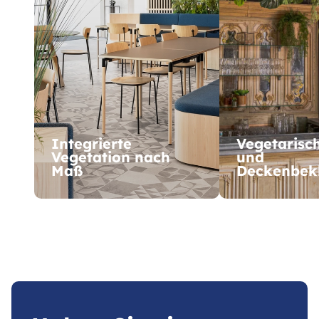
Integrierte
Vegetarisc
Vegetation nach
und
Maß
Deckenbek