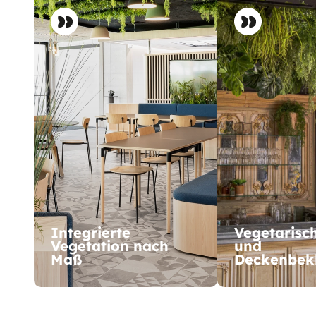
Integrierte
Vegetarisc
Vegetation nach
und
Maß
Deckenbek