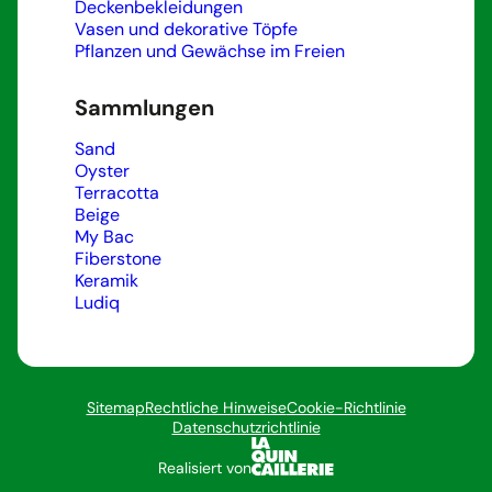
Deckenbekleidungen
Vasen und dekorative Töpfe
Pflanzen und Gewächse im Freien
Sammlungen
Sand
Oyster
Terracotta
Beige
My Bac
Fiberstone
Keramik
Ludiq
Sitemap
Rechtliche Hinweise
Cookie-Richtlinie
Datenschutzrichtlinie
Realisiert von