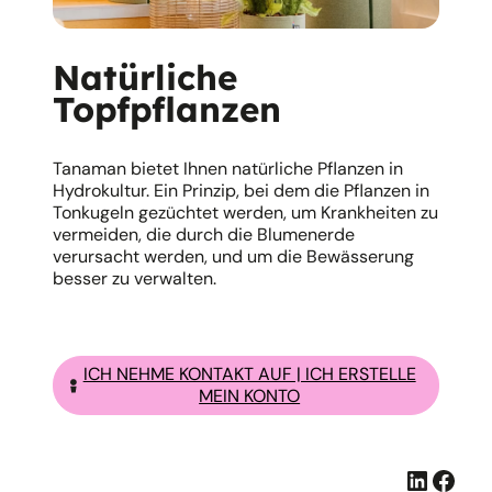
Natürliche
Topfpflanzen
Tanaman bietet Ihnen natürliche Pflanzen in
Hydrokultur. Ein Prinzip, bei dem die Pflanzen in
Tonkugeln gezüchtet werden, um Krankheiten zu
vermeiden, die durch die Blumenerde
verursacht werden, und um die Bewässerung
besser zu verwalten.
ICH NEHME KONTAKT AUF | ICH ERSTELLE
MEIN KONTO
Linked
Face