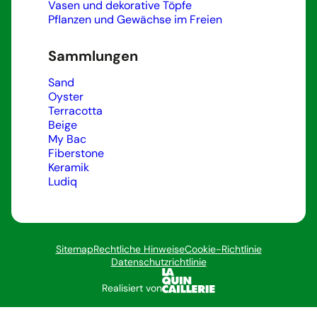
Vasen und dekorative Töpfe
Pflanzen und Gewächse im Freien
Sammlungen
Sand
Oyster
Terracotta
Beige
My Bac
Fiberstone
Keramik
Ludiq
Sitemap
Rechtliche Hinweise
Cookie-Richtlinie
Datenschutzrichtlinie
Realisiert von