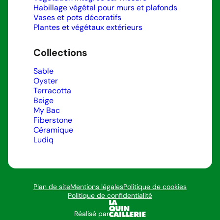
Habillage végétal pour murs et plafonds
Vases et pots décoratifs
Plantes et végétaux extérieurs
Collections
Sable
Oyster
Terracotta
Beige
My Bac
Fiberstone
Céramique
Ludiq
Plan de site
Mentions légales
Politique de cookies
Politique de confidentialité
Réalisé par